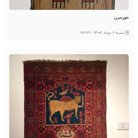
خورجین
شنبه 6 مرداد 1403 - 23:39