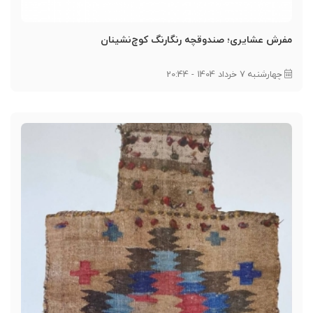
مفرش عشایری؛ صندوقچه رنگارنگ کوچ‌نشینان
چهارشنبه 7 خرداد 1404 - 20:44