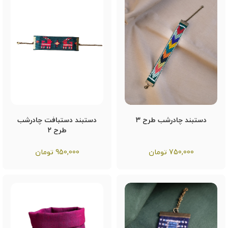
دستبند چادرشب طرح ۳
دستبند دستبافت چادرشب
طرح ۲
750,000
تومان
950,000
تومان