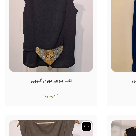
ش
تاپ بلوچی‌دوزی گلبهی
ناموجود
٪20
٪20