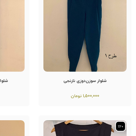
شلوار سوزن‌دوزی نارنجی
شلوار
1,500,000
تومان
٪20
٪20