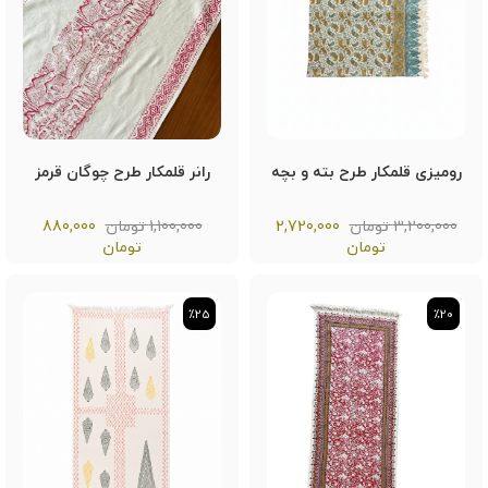
رومیزی قلمکار طرح بته و بچه
رانر قلمکار طرح چوگان قرمز
3,200,000 تومان
2,720,000
1,100,000 تومان
880,000
تومان
تومان
٪25
٪25
٪20
٪20