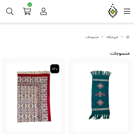
0
فروشگاه
منسوجات
منسوجات
٪20
٪20