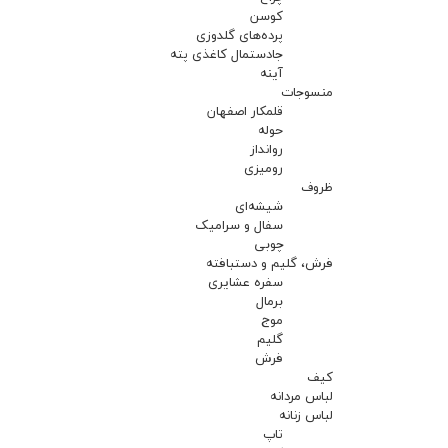
کوسن
پرده‌های گلدوزی
جادستمال کاغذی پته
آینه
منسوجات
قلمکار اصفهان
حوله
روانداز
رومیزی
ظروف
شیشه‌ای
سفال و سرامیک
چوبی
فرش، گلیم و دستبافته
سفره عشایری
برمال
موج
گلیم
فرش
کیف
لباس مردانه
لباس زنانه
تاپ