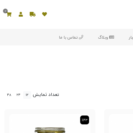
0
ار
وبلاگ
تماس با ما
تعداد نمایش
48
24
12
٪43
٪43