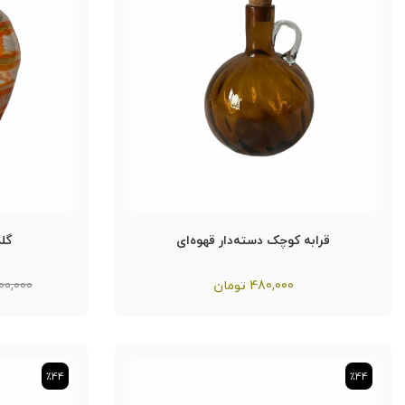
قرابه کوچک دسته‌دار قهوه‌ای
گلد
480,000
تومان
800,000 تو
٪44
٪44
٪44
٪44