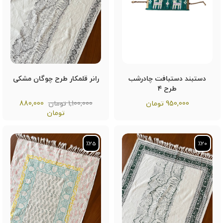
دستبند دستبافت چادرشب
رانر قلمکار طرح چوگان مشکی
طرح ۴
950,000
تومان
1,100,000 تومان
880,000
تومان
٪25
٪25
٪20
٪20