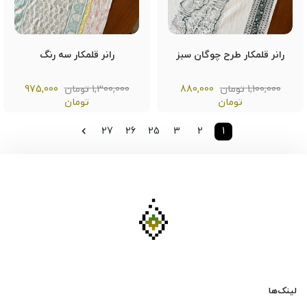
رانر قلمکار طرح چوگان سبز
رانر قلمکار سه رنگ
1,100,000 تومان
880,000
1,300,000 تومان
975,000
تومان
تومان
27
26
25
3
2
1
لینک‌ها