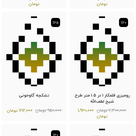
تومان
تومان
٪25
٪25
٪20
٪20
رومیزی قلمکار ۱ در ۱.۵ متر طرح
تشکچه گاوخونی
شیخ لطف‌الله
2,400,000 تومان
1,920,000
950,000 تومان
712,000
تومان
تومان
٪20
٪20