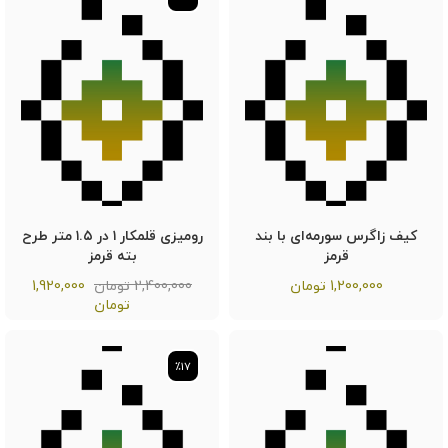
کیف زاگرس سورمه‌ای با بند
رومیزی قلمکار ۱ در ۱.۵ متر طرح
قرمز
بته قرمز
1,200,000
تومان
2,400,000 تومان
1,920,000
تومان
٪17
٪17