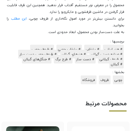
محصول را در معرض نور مستقیم آفتاب قرار ندهید. همچنین این ظرف قابلیت
قرار گرفتن در ماشین ظرفشویی و مایکرویو را ندارد.
برای دانستن بیش‌تر در مورد اصول نگه‌داری از ظروف چوبی،
این مطلب
را
بخوانید.
به علت دست‌ساز بودن محصول، ابعاد حدودی است.
برچسبها :
# هنر ایرانی
# بشقاب
# بشقاب چوبی
# ظروف چوبی
# صنایع دستی گیلان
# هنرهای گیلان
# ظروف چوبی دست ساز
# ظروف گیلانی
# دست ساز
# طرح برگ
# جنگل‌های گیلان
# گیلان
بخشها :
چوبی
ظروف
فروشگاه
محصولات مرتبط