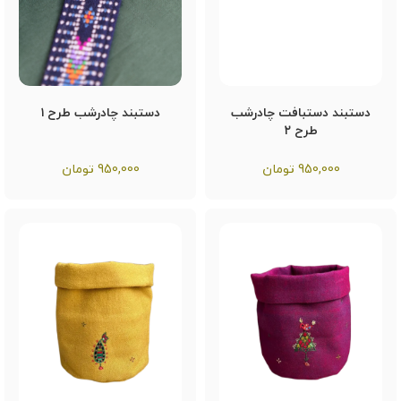
دستبند دستبافت چادرشب
دستبند چادرشب طرح ۱
طرح ۲
950,000
تومان
950,000
تومان