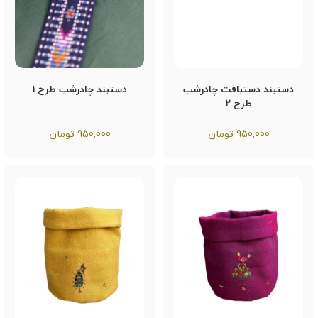
دستبند دستبافت چادرشب
دستبند چادرشب طرح ۱
طرح ۲
950,000
تومان
950,000
تومان