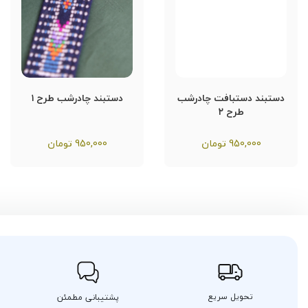
دستبند دستبافت چادرشب
دستبند چادرشب طرح ۱
طرح ۲
950,000
تومان
950,000
تومان
تحویل سریع
پشتیبانی مطمئن