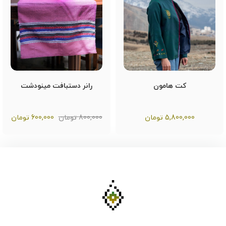
کت هامون
رانر دستبافت مینودشت
5,800,000
تومان
800,000 تومان
600,000
تومان