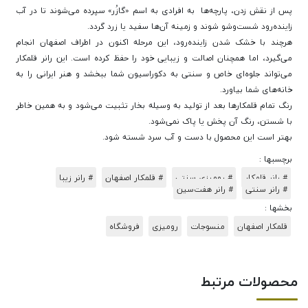
پس از نقش زدن، پارچه‌ها به افرادی به اسم «گازُر» سپرده می‌شوند تا در آب
زاینده‌رود شست‌وشو شوند و زمینه آن‌ها سفید یا زرد گردد.
هرچند با خشک شدن زاینده‌رود، این مرحله اکنون در اطراف اصفهان انجام
می‌گیرد، اما همچنان اصالت و زیبایی خود را حفظ کرده است. این رانر قلمکار
می‌تواند جلوه‌ای خاص و سنتی به دکوراسیون شما ببخشد و هنر ایرانی را به
خانه‌های شما بیاورد.
رنگ تمام قلمکارها بعد از تولید به وسیله بخار تثبیت می‌شود و به همین خاطر
با شستن، رنگ آن پخش یا پاک نمی‌شود.
بهتر است این محصول با دست و آب سرد شسته شود.
برچسبها :
# رانر قلمکار
# رومیزی سنتی
# قلمکار اصفهان
# رانر زیبا
# رانر سنتی
# رانر هفت‌سین
بخشها :
قلمکار اصفهان
منسوجات
رومیزی
فروشگاه
محصولات مرتبط