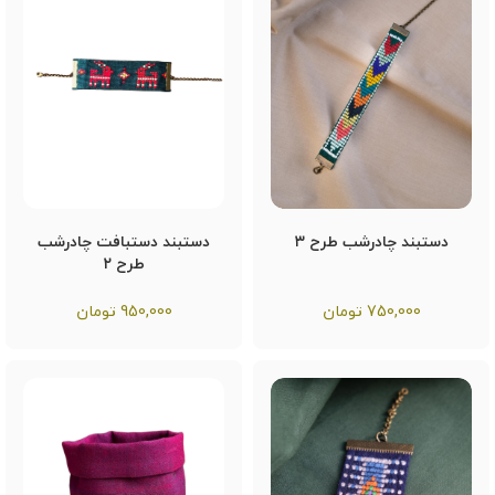
دستبند چادرشب طرح ۳
دستبند دستبافت چادرشب
طرح ۲
750,000
تومان
950,000
تومان