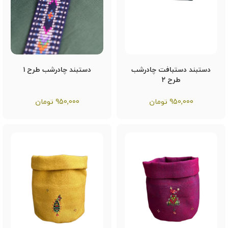
دستبند دستبافت چادرشب
دستبند چادرشب طرح ۱
طرح ۲
950,000
تومان
950,000
تومان