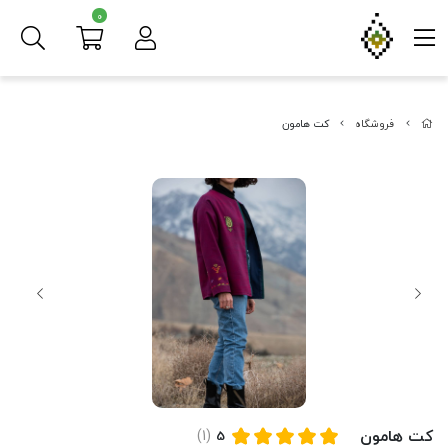
0
فروشگاه
کت هامون
کت هامون
(1)
5