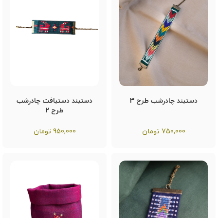
دستبند چادرشب طرح ۳
دستبند دستبافت چادرشب
طرح ۲
750,000
تومان
950,000
تومان