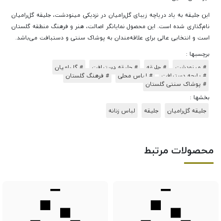
این جلیقه به یاد دریاچه زیبای گل‌رامیان در نزدیکی مینودشت، جلیقه گل‌رامیان
نام‌گذاری شده است. این محصول نمایانگر اصالت، هنر و فرهنگ منطقه گلستان
است و انتخابی عالی برای علاقه‌مندان به پوشاک سنتی و دستبافت می‌باشد.
برچسبها :
# مینودشت
# جلیقه
# جلیقه دستبافت
# گل‌رامیان
# پارچه دستبافت
# لباس محلی
# فرهنگ گلستان
# پوشاک سنتی گلستان
بخشها :
جلیقه گل‌رامیان
جلیقه
لباس زنانه
محصولات مرتبط