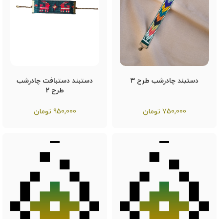
دستبند چادرشب طرح ۳
دستبند دستبافت چادرشب
طرح ۲
750,000
تومان
950,000
تومان